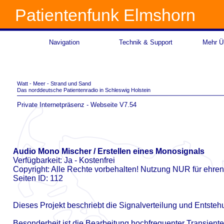
Patientenfunk Elmshorn
Navigation
Technik & Support
Mehr Üb
Watt -
Meer -
Strand und Sand
Das norddeutsche Patientenradio in Schleswig Holstein
Private Internetpräsenz -
Webseite V7.54
Audio Mono Mischer / Erstellen eines Monosignals
Verfügbarkeit: Ja -
Kostenfrei
Copyright: Alle Rechte vorbehalten! Nutzung NUR für ehre
Seiten ID: 112
Dieses Projekt beschriebt die Signalverteilung und Entste
Besonderheit ist die Bearbeitung hochfrequenter Transiente