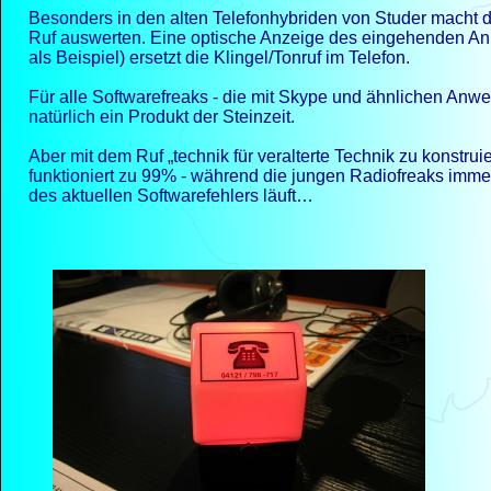
Besonders in den alten Telefonhybriden von Studer macht d
Ruf auswerten. Eine optische Anzeige des eingehenden Anru
als Beispiel) ersetzt die Klingel/Tonruf im Telefon.
Für alle Softwarefreaks -
die mit Skype und ähnlichen Anwe
natürlich ein Produkt der Steinzeit.
Aber mit dem Ruf „technik für veralterte Technik zu konstru
funktioniert zu 99% -
während die jungen Radiofreaks immer
des aktuellen Softwarefehlers läuft…