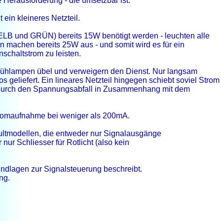
e Herausforderung -
die umsetzbar ist.
 ein kleineres Netzteil.
ELB und GRÜN) bereits 15W benötigt werden -
leuchten alle
en machen bereits 25W aus -
und somit wird es für ein
schaltstrom zu leisten.
Glühlampen übel und verweigern den Dienst. Nur langsam
geliefert. Ein lineares Netzteil hingegen schiebt soviel Strom
ng durch den Spannungsabfall in Zusammenhang mit dem
tromaufnahme bei weniger als 200mA.
ultmodellen, die entweder nur Signalausgänge
 nur Schliesser für Rotlicht (also kein
undlagen zur Signalsteuerung beschreibt.
ng.