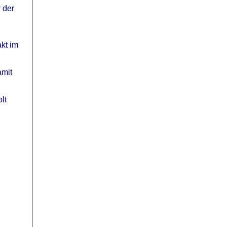
 der
kt im
amit
lt