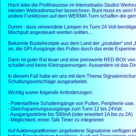
Hoch lebe die Profilneurose im Internetradio-
Studio! Weihna
meisten Webradiomacher bezeichnen. Bunt muss es sein! Ro
andere Funktionen auf dem WERMA Turm schaffen die gemü
Dumm -
dass verwendete Lampen im Turm 24 Volt benötige
Mischpult angesteuert werden sollten…
Bekannte Bastelrezepte aus dem Land der „youtuber“ und „Kl
an, die GPI-
Ausgänge des Pultes durch das erste Experiment
Dann ist guter Rat teuer und eine preiswerte RED-
BOX von 
schaltet und keine Kleinspannungen. Ausserdem ist das Din
In diesem Fall habe wir uns mit dem Thema Signaleinrich
Schaltungsvorschläge ausgearbeitet.
Wichtig waren folgende Anforderungen:
-
Potentailfreie Schalteingänge von Pulten, Peripherie usw.
-
Gleichspannungsausgänge zum Turm 12 bis 24Volt
-
Ausgangsströme bis 500mA (oder erweitert 1A bis zu 2A)
-
Möglichkeit, einen Talk Timer zu integrieren
Auf Auktonsplattformen angebotene Signatürme verfügen of