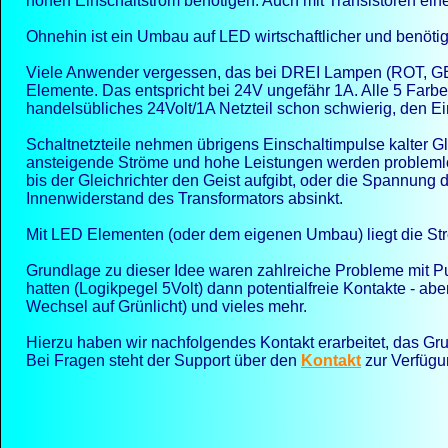
hohen Einschaltstrom benötigen. Auch mit Transistoren ein
Ohnehin ist ein Umbau auf LED wirtschaftlicher und benötigt
Viele Anwender vergessen, das bei DREI Lampen (ROT, G
Elemente. Das entspricht bei 24V ungefähr 1A. Alle 5 Farb
handelsübliches 24Volt/1A Netzteil schon schwierig, den Ein
Schaltnetzteile nehmen übrigens Einschaltimpulse kalter 
ansteigende Ströme und hohe Leistungen werden problemlos 
bis der Gleichrichter den Geist aufgibt, oder die Spannu
Innenwiderstand des Transformators absinkt.
Mit LED Elementen (oder dem eigenen Umbau) liegt die S
Grundlage zu dieser Idee waren zahlreiche Probleme mit P
hatten (Logikpegel 5Volt) dann potentialfreie Kontakte -
aber
Wechsel auf Grünlicht) und vieles mehr.
Hierzu haben wir nachfolgendes Kontakt erarbeitet, das Gr
Bei Fragen steht der Support über den
Kontakt
zur Verfügu