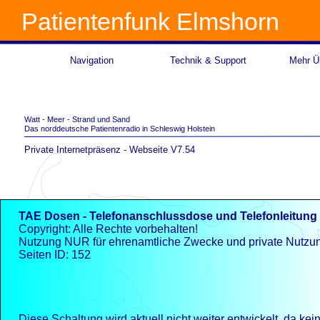
Patientenfunk Elmshorn
Navigation
Technik & Support
Mehr Üb
Watt -
Meer -
Strand und Sand
Das norddeutsche Patientenradio in Schleswig Holstein
Private Internetpräsenz -
Webseite V7.54
TAE Dosen -
Telefonanschlussdose und Telefonleitung 
Copyright: Alle Rechte vorbehalten!
Nutzung NUR für ehrenamtliche Zwecke und private Nutzu
Seiten ID: 152
Diese Schaltung wird aktuell nicht weiter entwickelt, da kei