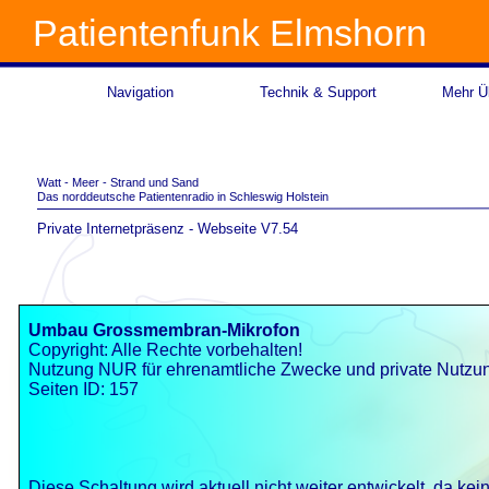
Patientenfunk Elmshorn
Navigation
Technik & Support
Mehr Üb
Watt -
Meer -
Strand und Sand
Das norddeutsche Patientenradio in Schleswig Holstein
Private Internetpräsenz -
Webseite V7.54
Umbau Grossmembran-
Mikrofon
Copyright: Alle Rechte vorbehalten!
Nutzung NUR für ehrenamtliche Zwecke und private Nutzu
Seiten ID: 157
Diese Schaltung wird aktuell nicht weiter entwickelt, da kei