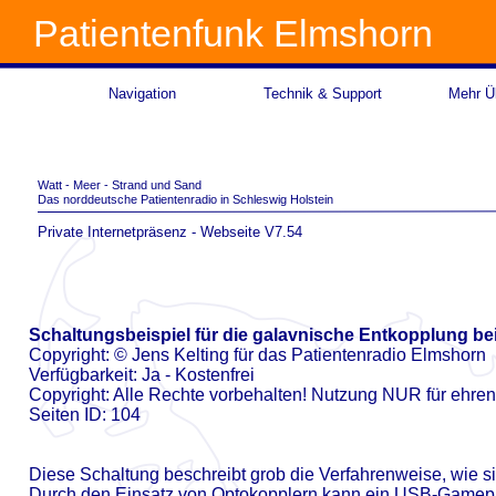
Patientenfunk Elmshorn
Navigation
Technik & Support
Mehr Üb
Watt -
Meer -
Strand und Sand
Das norddeutsche Patientenradio in Schleswig Holstein
Private Internetpräsenz -
Webseite V7.54
Schaltungsbeispiel für die galavnische Entkopplung 
Copyright: © Jens Kelting für das Patientenradio Elmshorn
Verfügbarkeit: Ja -
Kostenfrei
Copyright: Alle Rechte vorbehalten! Nutzung NUR für ehre
Seiten ID: 104
Diese Schaltung beschreibt grob die Verfahrenweise, wie s
Durch den Einsatz von Optokopplern kann ein USB-
Gamepa