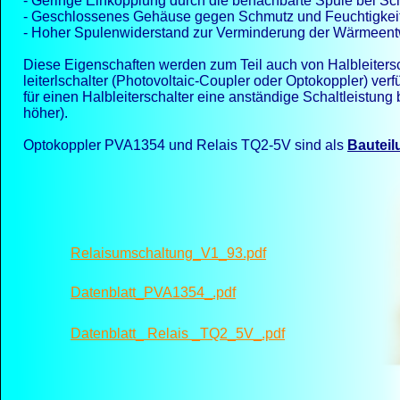
-
Geringe Einkopplung durch die benachbarte Spule bei Sc
-
Geschlossenes Gehäuse gegen Schmutz und Feuchtigkei
-
Hoher Spulenwiderstand zur Verminderung der Wärmeentwi
Diese Eigenschaften werden zum Teil auch von Halbleitersc
leiterlschalter (Photovoltaic-
Coupler oder Optokoppler) verf
für einen Halbleiterschalter eine anständige Schaltleistung 
höher).
Optokoppler PVA1354 und Relais TQ2-
5V sind als
Bauteil
Relaisumschaltung_V1_93.pdf
Datenblatt_PVA1354_.pdf
Datenblatt_ Relais _TQ2_5V_.pdf